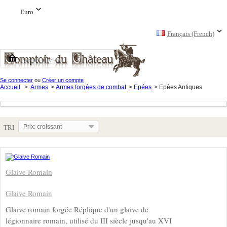
Euro
Français (French)
Panier:
0
(vide)
Se connecter
ou
Créer un compte
Accueil
>
Armes
>
Armes forgées de combat
>
Epées
>
Epées Antiques
TRI
Prix: croissant
Glaive Romain
Glaive Romain
Glaive romain forgée Réplique d'un glaive de
légionnaire romain, utilisé du III siècle jusqu'au XVI