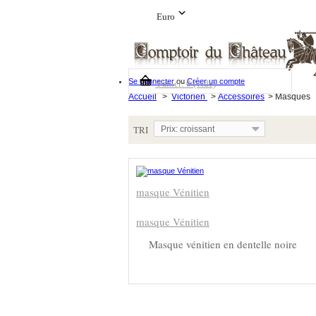
Euro
Se connecter
ou
Créer un compte
Panier:
0
(vide)
Accueil
>
Victorien
>
Accessoires
>
Masques
TRI
Prix: croissant
masque Vénitien
masque Vénitien
Masque vénitien en dentelle noire