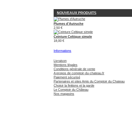
NOUVEAUX PRODUITS
Plumes d'Autruche
2,50 €
Ceinture Celtique simple
18,00 €
Informations
Livraison
Mentions légales
Conditions générale de vente
A propos de comptoir-du-chateau.fr
Paiement sécurisé
Partenaires et sites Amis du Comptoir du Chateau
Choisir la finitions et la garde
Le Comptoir du Château
Nos magasins