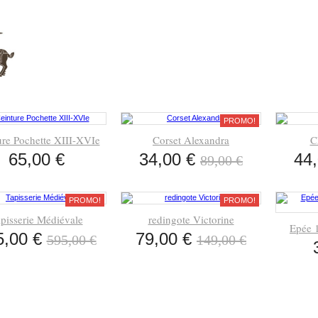
PROMO!
ure Pochette XIII-XVIe
Corset Alexandra
C
65,00 €
34,00 €
44
89,00 €
PROMO!
PROMO!
pisserie Médiévale
redingote Victorine
Epée 1
5,00 €
79,00 €
595,00 €
149,00 €