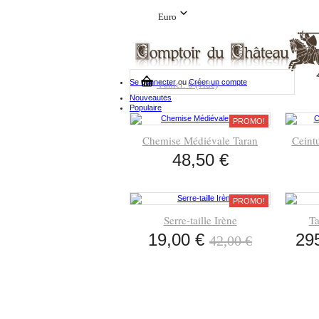
Euro
Se connecter
ou
Créer un compte
Panier:
0
(vide)
Nouveautés
Populaire
PROMO!
Chemise Médiévale Taran
Ceint
48,50 €
PROMO!
Serre-taille Irène
Ta
19,00 €
29
42,00 €