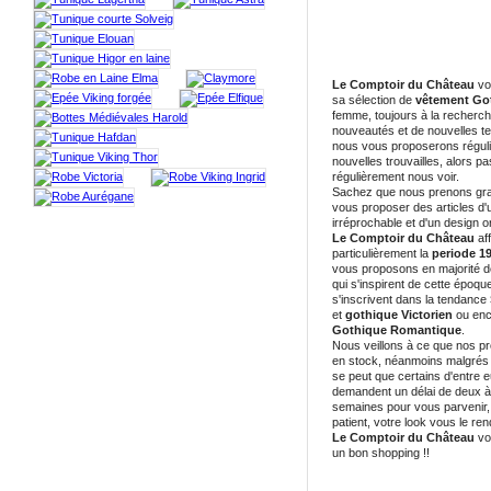
Le Comptoir du Château
vo
sa sélection de
vêtement Go
femme, toujours à la recherc
nouveautés et de nouvelles 
nous vous proposerons régul
nouvelles trouvailles, alors p
régulièrement nous voir.
Sachez que nous prenons gra
vous proposer des articles d'u
irréprochable et d'un design or
Le Comptoir du Château
af
particulièrement la
periode 1
vous proposons en majorité 
qui s'inspirent de cette époque
s'inscrivent dans la tendance
et
gothique Victorien
ou enc
Gothique Romantique
.
Nous veillons à ce que nos pr
en stock, néanmoins malgrés n
se peut que certains d'entre 
demandent un délai de deux à 
semaines pour vous parvenir
patient, votre look vous le ren
Le Comptoir du Château
vo
un bon shopping !!