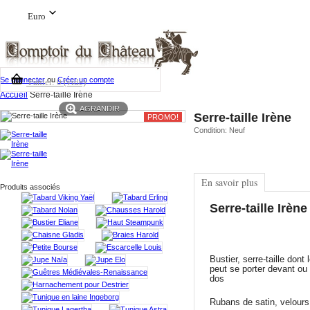
Euro
Se connecter
ou
Créer un compte
Panier:
0
(vide)
Accueil
Serre-taille Irène
AGRANDIR
Serre-taille Irène
PROMO!
Condition:
Neuf
En savoir plus
Produits associés
Serre-taille Irène
Bustier, serre-taille dont 
peut se porter devant ou
dos
Rubans de satin, velours 