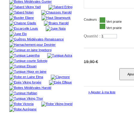
Couleurs :
Vert prairie
Vert prairie
Quantité :
19,90 €
Ajou
» Ajouter à ma liste