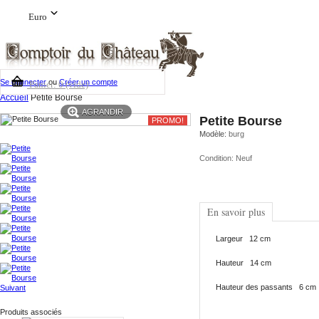
Euro
Se connecter
ou
Créer un compte
Panier:
0
(vide)
Accueil
Petite Bourse
AGRANDIR
Petite Bourse
PROMO!
Modèle:
burg
Condition:
Neuf
En savoir plus
Largeur 12 cm
Hauteur 14 cm
Hauteur des passants 6 cm
Suivant
Produits associés