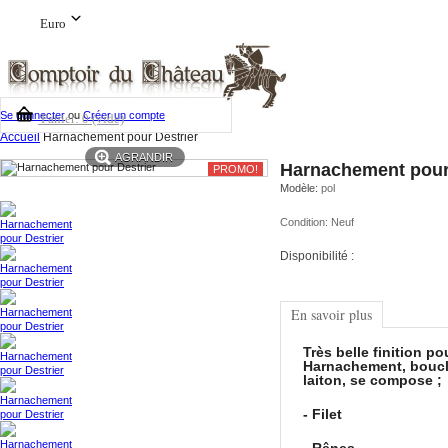
Euro
Se connecter
ou
Créer un compte
Panier:
0
(vide)
Accueil
Harnachement pour Destrier
AGRANDIR
Harnachement pour
PROMO!
Modèle:
pol
Condition:
Neuf
Disponibilité :
En savoir plus
Très belle finition po
Harnachement, boucl
laiton, se compose ;
- Filet