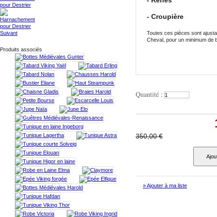
- Rênes
- Croupière
Suivant
Toutes ces pièces sont ajusta
Cheval, pour un minimum de b
Produits associés
Quantité :
350,00 €
Ajou
» Ajouter à ma liste