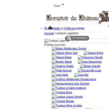
Euro
Se connecter
ou
Créer un compte
Panier:
0
(vide)
Accueil
Tunique Lagertha
AGRANDIR
Produits associés