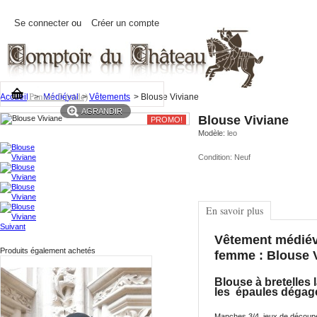
Se connecter
ou
Créer un compte
Panier:
0
(vide)
Accueil
>
Médiéval
>
Vêtements
>
Blouse Viviane
AGRANDIR
Blouse Viviane
PROMO!
Modèle:
leo
Condition:
Neuf
En savoir plus
Suivant
Vêtement médiév
Produits également achetés
femme : Blouse 
Blouse à bretelles 
les épaules dégag
Manches 3/4, jeux de découp