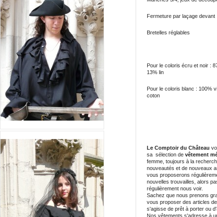
Fermeture par laçage devant
Bretelles réglables
Pour le coloris écru et noir : 
13% lin
Pour le coloris blanc : 100% 
coton
Le Comptoir du Château
vo
sa sélection de
vêtement mé
femme, toujours à la recherc
nouveautés et de nouveaux ar
vous proposerons régulièrem
nouvelles trouvailles, alors p
régulièrement nous voir.
Sachez que nous prenons gra
vous proposer des articles de q
s'agisse de prêt à porter ou d'
Nos vêtements s'adresse à u