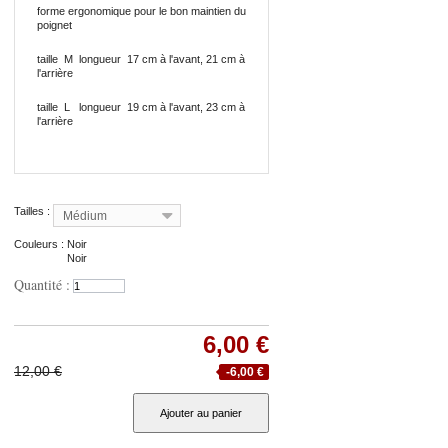
forme ergonomique pour le bon maintien du
poignet
taille M longueur 17 cm à l'avant, 21 cm à
l'arrière
taille L longueur 19 cm à l'avant, 23 cm à
l'arrière
Tailles :
Médium
Couleurs :
Noir
Noir
Quantité :
6,00 €
12,00 €
-6,00 €
Ajouter au panier