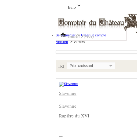
Euro
Se connecter
ou
Créer un compte
Panier:
0
(vide)
Accueil
>
Armes
TRI
Prix: croissant
Slavonne
Slavonne
Rapière du XVI