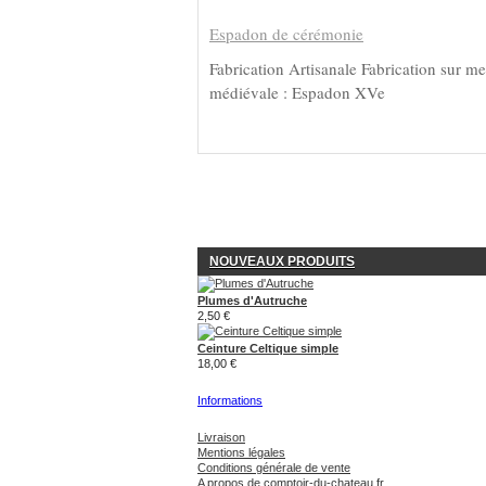
Espadon de cérémonie
Fabrication Artisanale Fabrication sur m
médiévale : Espadon XVe
NOUVEAUX PRODUITS
Plumes d'Autruche
2,50 €
Ceinture Celtique simple
18,00 €
Informations
Livraison
Mentions légales
Conditions générale de vente
A propos de comptoir-du-chateau.fr