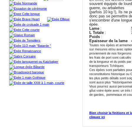
souvent équipés de lourd
guerre, ou arbalettes
(parfois 10 kg !), Ils ne 
donc pas se permettre d
s'encombrer d'une longue
épée.
Lame
: 57 
L Totale
: 75 
Poids
: 1.2 
Epaisseur de la lame
4
Toutes nos épées et armemen
sur mesures et/ou avec optio
proviennent de nos forgeron
les frais de port sont calculés
de la longueur et du poids par
transporteurs Tchèques
Ces épées sont parfaites pou
reconstitutions historique o
les plus petits détails sont soi
sont aussi plus "historiquemen
Vous pourrez aussi personnali
gôut votre épée avec un très 
de gardes, pommeaux et coule
Bien choisir la finitions et 
cliquez ici