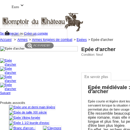
Euro
Se connecter
ou
Créer un compte
Panier:
0
(vide)
Accueil
>
Armes
>
Armes forgées de combat
>
Epées
>
Epée d'archer
AGRANDIR
Epée d'archer
Condition:
Neuf
En savoir plus
Epée médiévale 
d'archer
Suivant
Epée courte et légère dont le
Produits associés
servaient lorsque la situation 
permettait plus de faire usage 
Elle ressemble beaucoup
épée romane, mais elle 
longue et plus fine, lui p
d'être bien plus légère.
En effet, les archers étai