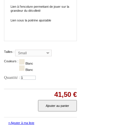
Lien à l'encolure permettant de jouer sur la
grandeur du décolleté
Lien sous la poitrine ajustable
Tailles :
Small
Couleurs :
Blanc
Blanc
Quantité :
41,50 €
Ajouter au panier
» Ajouter à ma liste