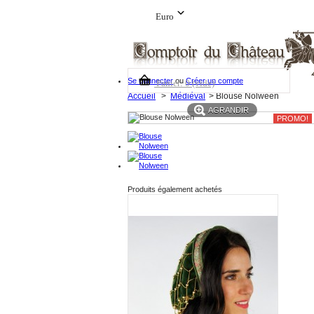
Euro
Se connecter
ou
Créer un compte
Panier:
0
(vide)
Accueil
>
Médiéval
>
Blouse Nolween
AGRANDIR
PROMO!
Produits également achetés