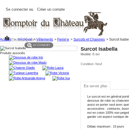
Se connecter
ou
Créer un compte
Panier:
0
(vide)
Accueil
>
Médiéval
>
Vêtements
>
Femme
>
Surcots et Chaisnes
>
Surcot Isabe
AGRANDIR
Surcot Isabella
Produits associés
Modèle:
B der
Condition:
Neuf
En savoir plus
Le surcot est en général port
dessous de robe ou chaisnem
aussi se porter seul avec que
accessoires : ceintures, bourse
est en coton 100% non peigné 
garder cet aspect rustique de
Délais maximum : 15 jours