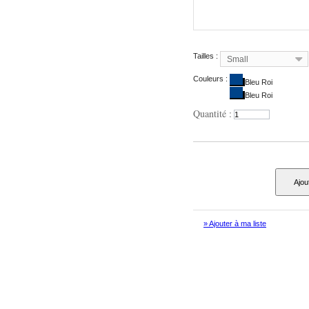
Tailles :
Small
Couleurs :
Bleu Roi
Bleu Roi
Quantité :
Ajou
» Ajouter à ma liste