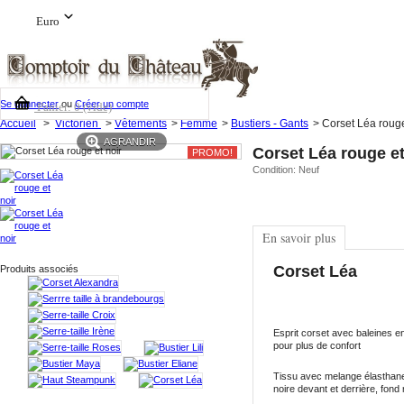
Euro
Se connecter
ou
Créer un compte
Panier:
0
(vide)
Accueil
>
Victorien
>
Vêtements
>
Femme
>
Bustiers - Gants
>
Corset Léa rouge
AGRANDIR
Corset Léa rouge et
PROMO!
Condition:
Neuf
En savoir plus
Corset Léa
Produits associés
Esprit corset avec baleines e
pour plus de confort
Tissu avec melange élasthane
noire devant et derrière, fond