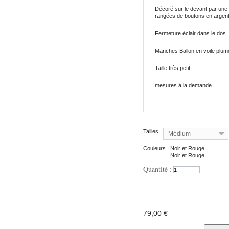
Décoré sur le devant par une
rangées de boutons en argent v
Fermeture éclair dans le dos
Manches Ballon en voile plume
Taille très petit
mesures à la demande
Tailles :
Médium
Couleurs :
Noir et Rouge
Noir et Rouge
Quantité :
79,00 €